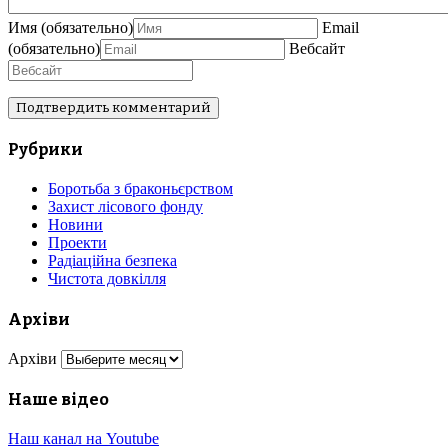
Имя
(обязательно)
Email
(обязательно)
Вебсайт
Рубрики
Боротьба з браконьєрством
Захист лісового фонду
Новини
Проекти
Радіаційна безпека
Чистота довкілля
Архіви
Архіви
Наше відео
Наш канал на Youtube