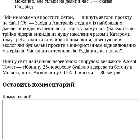
можливо, але тільки на деякий час”, — сказав
Олдфілд.
“Ми не можемо виростити бетон, — пишуть автори проєкту
на сайті С6. — Західна Австралія є одним із найбільших
джерел викидів вуглекислого газу в усьому світі (належить до
трійки лідерів викидів на душу населення разом з Катаром),
тому треба захистити майбутні покоління, інвестуючи в
екологічні будівельні проєкти з використанням відновлюваних
матеріалів. Час змінити технологію будівництва настав”.
Нині у світі найвищою дерев’яною спорудою вважають Ascent
Tower — гібридну 25-поверхову будівлю з дерева та бетону в
Мілвокі, штат Вісконсин у США. Її висота — 86 метрів.
Оставить комментарий
Комментарий