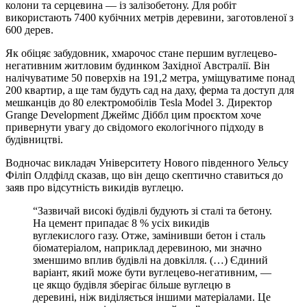
колони та серцевина — із залізобетону. Для робіт
використають 7400 кубічних метрів деревини, заготовленої з
600 дерев.
Як обіцяє забудовник, хмарочос стане першим вуглецево-
негативним житловим будинком Західної Австралії. Він
налічуватиме 50 поверхів на 191,2 метра, уміщуватиме понад
200 квартир, а ще там будуть сад на даху, ферма та доступ для
мешканців до 80 електромобілів Tesla Model 3. Директор
Grange Development Джеймс Діббл цим проєктом хоче
привернути увагу до свідомого екологічного підходу в
будівництві.
Водночас викладач Університету Нового південного Уельсу
Філіп Олдфілд сказав, що він дещо скептично ставиться до
заяв про відсутність викидів вуглецю.
“Зазвичай високі будівлі будують зі сталі та бетону.
На цемент припадає 8 % усіх викидів
вуглекислого газу. Отже, замінивши бетон і сталь
біоматеріалом, наприклад деревиною, ми значно
зменшимо вплив будівлі на довкілля. (…) Єдиний
варіант, який може бути вуглецево-негативним, —
це якщо будівля зберігає більше вуглецю в
деревині, ніж виділяється іншими матеріалами. Це