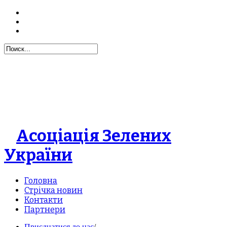
Асоціація Зелених
України
Головна
Стрічка новин
Контакти
Партнери
Приєднатися до нас
/