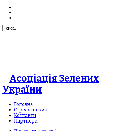
Асоціація Зелених
України
Головна
Стрічка новин
Контакти
Партнери
Приєднатися до нас
/