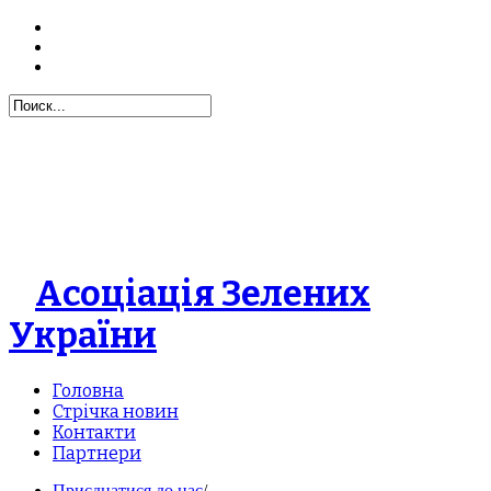
Асоціація Зелених
України
Головна
Стрічка новин
Контакти
Партнери
Приєднатися до нас
/