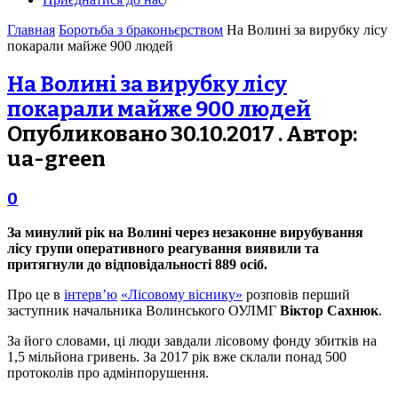
Главная
Боротьба з браконьєрством
На Волині за вирубку лісу
покарали майже 900 людей
На Волині за вирубку лісу
покарали майже 900 людей
Опубликовано 30.10.2017 . Автор:
ua-green
0
За минулий рік на Волині через незаконне вирубування
лісу групи оперативного реагування виявили та
притягнули до відповідальності 889 осіб.
Про це в
інтерв’ю
«Лісовому віснику»
розповів перший
заступник начальника Волинського ОУЛМГ
Віктор Сахнюк
.
За його словами, ці люди завдали лісовому фонду збитків на
1,5 мільйона гривень. За 2017 рік вже склали понад 500
протоколів про адмінпорушення.