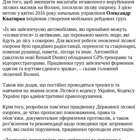
Для того, щоб зменшити масштаби незаконного вирубування
лісових масивів на Волині, посилили лісову охорону. З цією
метою у квітні 2016 року начальник управління
Олександр
Кватирко
ініціював створення мобільних рейдових груп.
«Їх ми забезпечуємо автомобілями, які принаймні можуть
«позмагатися» із автівками, що переважно мають люди, які
йдуть до лісу з сокирою. Для якісної роботи оновленої лісової
охорони було придбано радіостанції, переносні та стаціонарні,
помпові рушниці, намети, ліхтарі та інше. Автомобілі
(закупили нові Renault Duster) обладнанні GPS-трекерами та
відеореєстраторами. Працівники груп забезпечені форменим
одягом та взуттям єдиного зразка», – сказав головний
лісничий Волині.
Також він додав, що постійно проводяться тренінги та
навчання на знання основ Лісового кодексу України, Кодексу
України про адміністративні правопорушення.
Крім того, розробили пам’ятки працівнику Державної лісової
охорони, де чітко прописані повноваження, права та
обов’язки, документальне оформлення протоколів, а також
роз’яснення та рекомендації щодо поведінки при затриманні
осіб, які скоїли порушення, працівники проходили атестацію.
«Досягнута домовленість про співпрацю та допомогу з