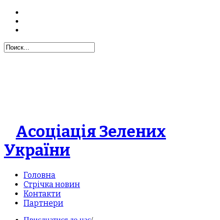
Асоціація Зелених
України
Головна
Стрічка новин
Контакти
Партнери
Приєднатися до нас
/