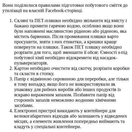
Вони поділилися правилами підготовки побутового сміття до
утилізації на власній Facebook-сторінці.
Скляні та ПЕТ-пляшки необхідно звільнити від вмісту і
бажано промити гарячою водою, особливо якщо вони
були наповнені маслянистою рідиною або рідиною, яка
містить барвники. Після промивання пляшки варто
просушити, зняти з них етикетки, а кришки краще
повернути на пляшки. Також ПЕТ пляшку необхідно
розрізати для того, щоб зменшити її обсяг. Ємності з-під
побутової хімії необхідно відокремити від насадок-
пульверизаторів.
Картон необхідно очистити від скотчу, розрізати коробки
та скласти в стопку.
Папір є відмінною сировиною для переробки, але тільки
в тому випадку, якщо його не використовували як
упаковку для рибних виробів або інших продуктів із
яскраво вираженим запахом. Позбавити папір від
сторонніх запахів неможливо жодними хімічними
засобами.
Електронні пристрої викидають у контейнери для
великогабаритних відходів або залишають у відведених
місцях, а елементи живлення попередньо виймають та
кладуть у спеціальні контейнери.