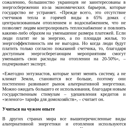
сожалению, большинство украинцев не заинтересованы в
энергосбережении из-за экономических барьеров, которые
государство не устраняет. «Прежде всего, это отсутствие
счетчиков тепла и горячей виды в 65% домах с
централизованным отоплением и водоснабжением, что не
позволяет людям контролировать теплоснабжение и повлиять
какими-либо образом на уменьшение размера платежей. Если
люди платят не за энергию, а по площади жилья, то
энергоэффективность им не выгодна. Но когда люди будут
платить только согласно показаний счетчика, то, благодаря
доступным энергосберегающим мероприятиям смогут
уменьшить свои расходы на отоплении на 20-50%», –
подчеркивает эксперт.
«Ежегодно энтузиастов, которые хотят менять систему, а не
климат Земли, становится все больше, поэтому они
постепенно развивают рынок альтернативной энергетики.
Можно ожидать большего ее использования, благодаря новым
государственным стимулам – удешевления кредитов и
«зеленого» тарифа для домохозяйств», – считает он.
Учиться на чужом опыте
В других странах мира все вышеперечисленные виды
альтернативной энергетики и отопления используются