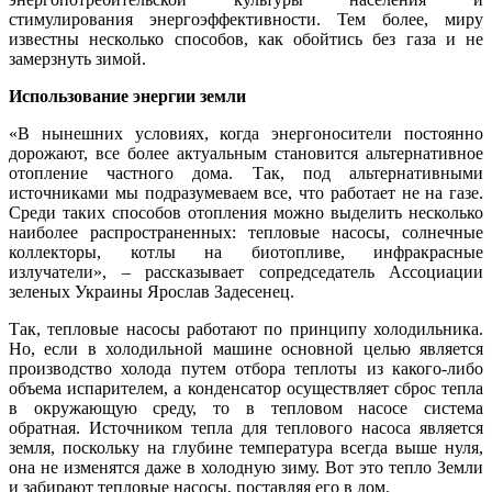
стимулирования энергоэффективности. Тем более, миру
известны несколько способов, как обойтись без газа и не
замерзнуть зимой.
Использование энергии земли
«В нынешних условиях, когда энергоносители постоянно
дорожают, все более актуальным становится альтернативное
отопление частного дома. Так, под альтернативными
источниками мы подразумеваем все, что работает не на газе.
Среди таких способов отопления можно выделить несколько
наиболее распространенных: тепловые насосы, солнечные
коллекторы, котлы на биотопливе, инфракрасные
излучатели», – рассказывает сопредседатель Ассоциации
зеленых Украины Ярослав Задесенец.
Так, тепловые насосы работают по принципу холодильника.
Но, если в холодильной машине основной целью является
производство холода путем отбора теплоты из какого-либо
объема испарителем, а конденсатор осуществляет сброс тепла
в окружающую среду, то в тепловом насосе система
обратная. Источником тепла для теплового насоса является
земля, поскольку на глубине температура всегда выше нуля,
она не изменятся даже в холодную зиму. Вот это тепло Земли
и забирают тепловые насосы, поставляя его в дом.