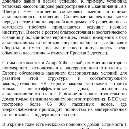
довольно давно и весьма успешно. К примеру, установка
тепловых насосов широко распространена в Скандинавии, а в
Швеции 70% отопления составляют именно источники
альтернативного отопления. Солнечные коллекторы также
нередко встретишь на эвропейских домах. «К решению всего
комплекса проблем привлекаются ведущие научные
институты. Вместе с ростом благосостояния и экологического
сознания у большинства европейцев, темпы внедрения в быт
альтернативных источников энергии набирают все большие
обороты и имеют весьма высокую популярность среди
обычного населения», – отмечает Ярослав Задесенец.
С ним соглашается и Андрей Железный, по мнению которого
популярность использования альтернативного отопления в
Европе обусловлена наличием благоприятных условий для
развития этой структуры и соответствующего
законодательства. «В Европе законы заставляют строить
только энергоэффективные дома, использовать
альтернативное отопление. И вскоре позволит строительство
домов только с низким уровнем энергопотребления. В ЕС уже
построено более 65 000 пассивных домов, где
энергоснабжение происходит полностью из альтернативных
источников», – подчеркивает эксперт.
В Украине тоже есть несколько подобных домов. Стоимость 1