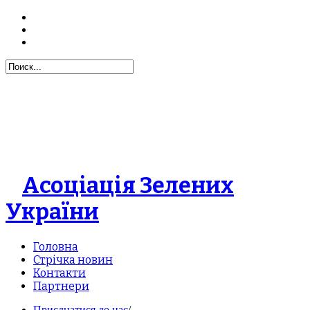
Асоціація Зелених
України
Головна
Стрічка новин
Контакти
Партнери
Приєднатися до нас
/