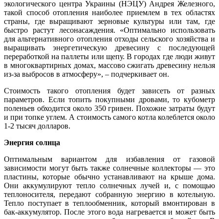
экологического центра Украины (НЭЦУ) Андрея Железного,
такой способ отопления наиболее приемлем в тех областях
страны, где выращивают зерновые культуры или там, где
быстро растут лесонасаждения. «Оптимально использовать
для альтернативного отопления отходы сельского хозяйства и
выращивать энергетическую древесину с последующей
переработкой на паллеты или щепу. В городах где люди живут
в многоквартирных домах, массово сжигать древесину нельзя
из-за выбросов в атмосферу», – подчеркивает он.
Стоимость такого отопления будет зависеть от разных
параметров. Если топить покупными дровами, то кубометр
поленьев обходится около 350 гривен. Похожие затраты будут
и при топке углем. А стоимость самого котла колеблется около
1-2 тысяч долларов.
Энергия солнца
Оптимальным вариантом для избавления от газовой
зависимости могут быть также солнечные коллекторы — это
пластины, которые обычно устанавливают на крыше дома.
Они аккумулируют тепло солнечных лучей и, с помощью
теплоносителя, передают собранную энергию в котельную.
Тепло поступает в теплообменник, который вмонтирован в
бак-аккумулятор. После этого вода нагревается и может быть