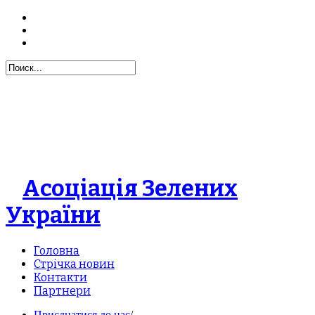
Асоціація Зелених
України
Головна
Стрічка новин
Контакти
Партнери
Приєднатися до нас
/