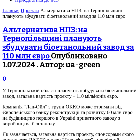
Главная
Проекти
Альтернатива НПЗ: на Тернопільщині
планують збудувати біоетанольний завод за 110 млн євро
Альтернатива НПЗ: на
Тернопільщині планують
збудувати біоетанольний завод за
110 млн євро
Опубликовано
1.07.2024 . Автор: ua-green
0
У Тернопільській області планують побудувати біоетанольний
завод, загальна вартість проєкту – 110 мільйонів євро.
Компанія “Лан-Ойл” з групи ОККО може отримати від
Європейського банку реконструкції та розвитку 60 млн євро
на будівництво першого в Україні приватного заводу з
виробництва біоетанолу
Як зазначається, загальна вартість проєкту, спонсорами якого
виступають ВАТ “Концерн “Галнафтогаз” і провідний