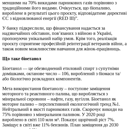
меншими на 70% викидами парникових газів порівняно з
традиційними його видами. Очікується, що біопаливо,
вироблене в результаті цього проєкту, відповідатиме директиві
ЄС з відновлюваної енергії (RED III)”.
У банку підкреслили, що фінансування надається за
надзвичайних обставин, пов’язаних з війною в Україні,
пропонуючи унікальний набір умов. Крім того, реалізація
проєкту сприятиме професійній реінтеграції ветеранів війни, а
також новим можливостям навчання для жінок-працівниць.
Що таке біоетанол
Біоетанол — це обезводнений етиловий спирт з супутніми
домішками, октанове число – 106, вироблений з біомаси та/
або біологічно розкладних компонентів.
Мета використання біоетанолу – поступове заміщення
моторного та реактивного палива, що виробляється з
мінеральної сировини – нафти, газу, вугілля. Біоетанол як
моторне паливо – перспективний екологогічний тренд №1.
Нейтральний в якості парникових газів. Скорочує викиди на
75% порівняно з мінеральним паливом. У 2020 році
вироблено в світі 110 млн м³. Показує щорічний ріст 7%.
Заміщує в світі вже 11% бензинів. План заміщення до 2030