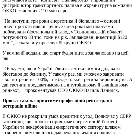
дистриб’ютор транспортного палива в Україні група компаній
ОККО, становить 110 млн євро.
“На наступні три роки енергетика й біопаливо – основні
інвестпроєкти нашої групи. За два роки ми плануємо
побудувати біоетанольний завод у Тернопільській області
потужністю 83 тис. тонн на рік. Заплановані інвестиції $120
млн”, – сказали у пресслужбі групи ОККО.
У компанії додали, що старт будівництва заплановано на цей
рік.
“Очікуємо, що в Україні з’явиться чітка вимога додавати
біоетанол до бензину. У такому разі ми зможемо закривати
свої потреби на 100%, і це буде тільки третина виробництва. А
дві третини продаватимемо на внутрішньому й зовнішньому
ринках”, – прокоментував СЕО ОККО Василь Даниляк.
Проєкт також сприятиме професійній реінтеграції
ветеранів війни
В ОККО не розкрили умов кредитних угод. Водночас у ЄБРР
зазначили, що “проєкт сприятиме енергетичній безпеці
України та декарбонізації енергетичного сектору шляхом
створення внутрішнього джерела постачання палива з