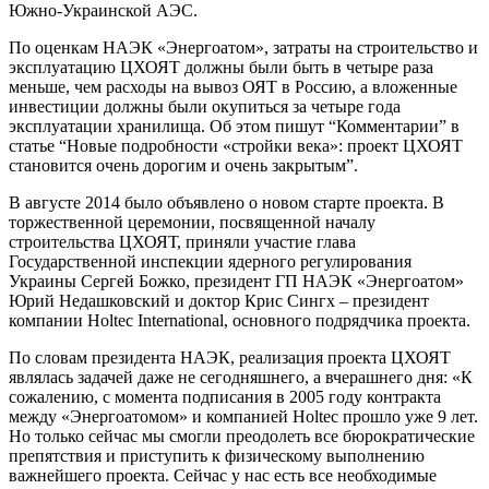
Южно-Украинской АЭС.
По оценкам НАЭК «Энергоатом», затраты на строительство и
эксплуатацию ЦХОЯТ должны были быть в четыре раза
меньше, чем расходы на вывоз ОЯТ в Россию, а вложенные
инвестиции должны были окупиться за четыре года
эксплуатации хранилища. Об этом пишут “Комментарии” в
статье “Новые подробности «стройки века»: проект ЦХОЯТ
становится очень дорогим и очень закрытым”.
В августе 2014 было объявлено о новом старте проекта. В
торжественной церемонии, посвященной началу
строительства ЦХОЯТ, приняли участие глава
Государственной инспекции ядерного регулирования
Украины Сергей Божко, президент ГП НАЭК «Энергоатом»
Юрий Недашковский и доктор Крис Сингх – президент
компании Holtec International, основного подрядчика проекта.
По словам президента НАЭК, реализация проекта ЦХОЯТ
являлась задачей даже не сегодняшнего, а вчерашнего дня: «К
сожалению, с момента подписания в 2005 году контракта
между «Энергоатомом» и компанией Holtec прошло уже 9 лет.
Но только сейчас мы смогли преодолеть все бюрократические
препятствия и приступить к физическому выполнению
важнейшего проекта. Сейчас у нас есть все необходимые