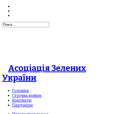
Асоціація Зелених
України
Головна
Стрічка новин
Контакти
Партнери
Приєднатися до нас
/