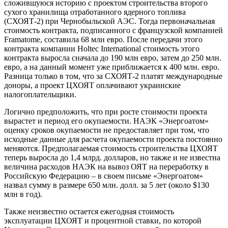
сложившуюся историю с проектом строительства второго
сухого хранилища отработанного ядерного топлива
(СХОЯТ-2) при Чернобыльской АЭС. Тогда первоначальная
стоимость контракта, подписанного с французской компанией
Framatome, составила 68 млн евро. После передачи этого
контракта компании Holtec International стоимость этого
контракта выросла сначала до 190 млн евро, затем до 250 млн.
евро, а на данный момент уже приближается к 400 млн. евро.
Разница только в том, что за СХОЯТ-2 платят международные
доноры, а проект ЦХОЯТ оплачивают украинские
налогоплательщики.
Логично предположить, что при росте стоимости проекта
вырастет и период его окупаемости. НАЭК «Энергоатом»
оценку сроков окупаемости не предоставляет при том, что
исходные данные для расчета окупаемости проекта постоянно
меняются. Предполагаемая стоимость строительства ЦХОЯТ
теперь выросла до 1,4 млрд. долларов, но также и не известна
величина расходов НАЭК на вывоз ОЯТ на переработку в
Российскую Федерацию – в своем письме «Энергоатом»
назвал сумму в размере 650 млн. долл. за 5 лет (около $130
млн в год).
Также неизвестно остается ежегодная стоимость
эксплуатации ЦХОЯТ и процентной ставки, по которой