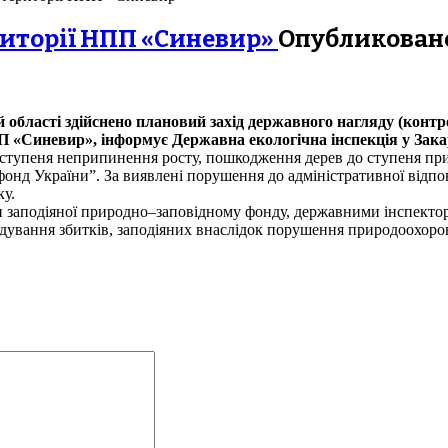
риторії НПП «Синевир»
Опубликовано 
ій області здійснено плановий захід державного нагляду (ко
 «Синевир», інформує Державна екологічна інспекція у Закар
ступеня неприпинення росту, пошкодження дерев до ступеня при
нд України”. За виявлені порушення до адміністративної відпов
ку.
и заподіяної природно–заповідному фонду, державними інспектор
ування збитків, заподіяних внаслідок порушення природоохоро