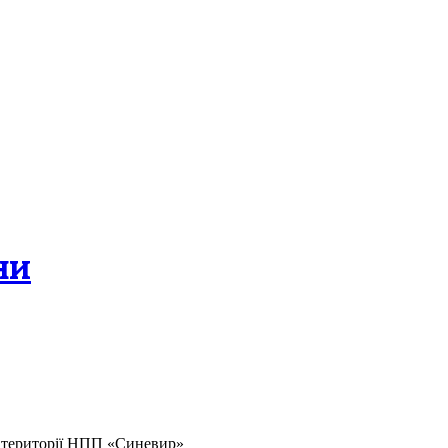
ни
 території НПП «Синевир»