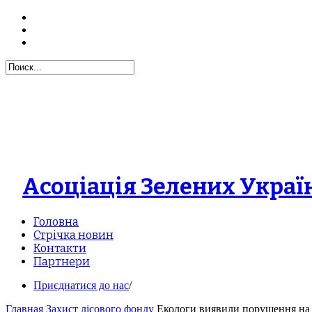
Асоціація Зелених Украї
Головна
Стрічка новин
Контакти
Партнери
Приєднатися до нас
/
Главная
Захист лісового фонду
Екологи виявили порушення на