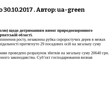
30.10.2017 . Автор: ua-green
нтролю) щодо дотриманням вимог природоохоронного
патській області.
пинення росту, незаконна рубка сироростучих дерев в межах
ідальності притягнуто 29 посадових осіб на загальну суму
ами проведено розрахунок збитків на загальну суму 20640 грн.
нного законодавства. Суб’єкт господарювання визнав