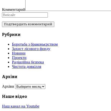
Комментарий
Рубрики
Боротьба з браконьєрством
Захист лісового фонду
Новини
Проекти
Радіаційна безпека
Чистота довкілля
Архіви
Архіви
Наше відео
Наш канал на Youtube