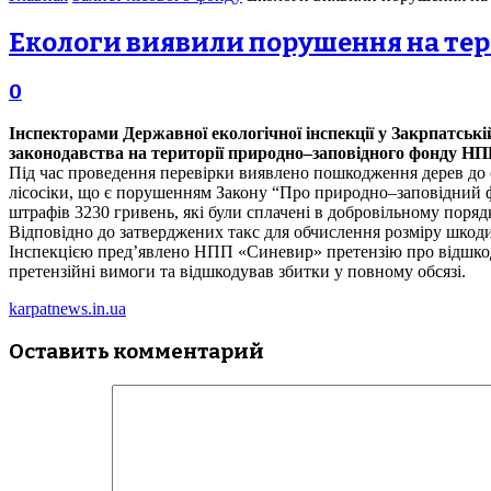
Екологи виявили порушення на те
0
Інспекторами Державної екологічної інспекції у Закрпатськ
законодавства на території природно–заповідного фонду НПП
Під час проведення перевірки виявлено пошкодження дерев до 
лісосіки, що є порушенням Закону “Про природно–заповідний фо
штрафів 3230 гривень, які були сплачені в добровільному поряд
Відповідно до затверджених такс для обчислення розміру шкод
Інспекцією пред’явлено НПП «Синевир» претензію про відшкод
претензійні вимоги та відшкодував збитки у повному обсязі.
karpatnews.in.ua
Оставить комментарий